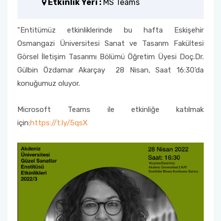
Etkinlik Yeri :
MS Teams
Sinema TV Anasanat Dalı
Ders Bilgi Paketi
Sanat Eserleri Arşivleme Komisyonu
"Entitümüz etkinliklerinde bu hafta Eskişehir
Sanat Kuramları ve Eleştirisi Anabilim Dalı
Burs ve Sosyal Hizmetler Komisyonu
Osmangazi Üniversitesi Sanat ve Tasarım Fakültesi
Görsel İletişim Tasarımı Bölümü Öğretim Üyesi Doç.Dr.
Halı-Kilim ve Eski Kumaş Desenleri Anasanat
Gülbin Özdamar Akarçay 28 Nisan, Saat 16:30’da
Dalı
konuğumuz oluyor.
Tekstil ve Moda Tasarımı Anabilim Dalı
Microsoft Teams ile etkinliğe katılmak
için:
https://t.ly/5qsX