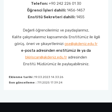
Telefon:
+90 242 226 01 30
Sinema TV Anasanat Dalı
Ders Bilgi Paketi
Sanat Eserleri Arşivleme Komisyonu
Öğrenci İşleri dahili:
1456-1457
Enstitü Sekreteri dahili:
1455
Sanat Kuramları ve Eleştirisi Anabilim Dalı
Burs ve Sosyal Hizmetler Komisyonu
Değerli öğrencilerimiz ve paydaşlarımız,
Halı-Kilim ve Eski Kumaş Desenleri Anasanat
Kalite çalışmalarımız kapsamında Enstitümüz ile ilgili
Dalı
görüş, öneri ve şikayetlerinizi
gse@akdeniz.edu.tr
e-posta adresinden enstitümüz ile ya da
Tekstil ve Moda Tasarımı Anabilim Dalı
bkiriscan@akdeniz.edu.tr
adresinden
Enstitü Müdürümüz ile paylaşabilirsiniz.
Eklenme tarihi :
19.03.2023 14:33:26
Son güncelleme :
7.11.2025 17:39:24