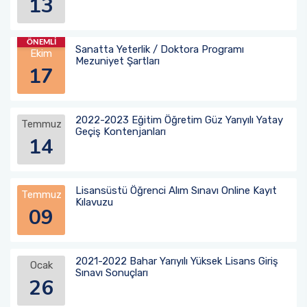
13
Sinema TV Anasanat Dalı
Ders Bilgi Paketi
Sanat Eserleri Arşivleme Komisyonu
ÖNEMLİ
Sanatta Yeterlik / Doktora Programı
Ekim
Sanat Kuramları ve Eleştirisi Anabilim Dalı
Burs ve Sosyal Hizmetler Komisyonu
Mezuniyet Şartları
17
Halı-Kilim ve Eski Kumaş Desenleri Anasanat
Dalı
2022-2023 Eğitim Öğretim Güz Yarıyılı Yatay
Temmuz
Geçiş Kontenjanları
14
Tekstil ve Moda Tasarımı Anabilim Dalı
Lisansüstü Öğrenci Alım Sınavı Online Kayıt
Temmuz
Kılavuzu
09
2021-2022 Bahar Yarıyılı Yüksek Lisans Giriş
Ocak
Sınavı Sonuçları
26