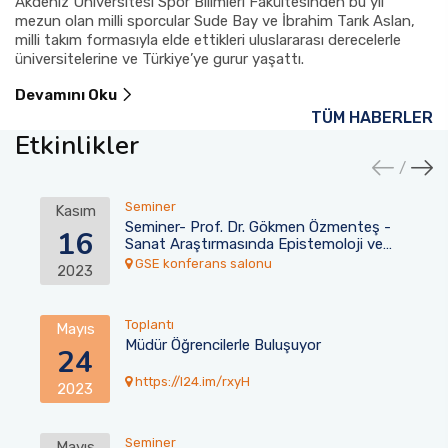
Akdeniz Üniversitesi Spor Bilimleri Fakültesinden bu yıl
mezun olan milli sporcular Sude Bay ve İbrahim Tarık Aslan,
milli takım formasıyla elde ettikleri uluslararası derecelerle
üniversitelerine ve Türkiye’ye gurur yaşattı.
Devamını Oku
TÜM HABERLER
Etkinlikler
Seminer
Kasım
Seminer- Prof. Dr. Gökmen Özmenteş -
16
Sanat Araştırmasında Epistemoloji ve
Refleksivite
GSE konferans salonu
2023
Toplantı
Mayıs
Müdür Öğrencilerle Buluşuyor
24
https://l24.im/rxyH
2023
Seminer
Mayıs