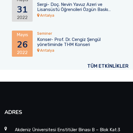
Sergi- Doç. Nevin Yavuz Azeri ve
31
Lisansüstü Öğrencileri Özgün Baskı
Resim Sergisi
Antalya
2022
Seminer
Mayıs
Konser- Prof. Dr. Cengiz Şengül
26
yönetiminde THM Konseri
Antalya
2022
TÜM ETKİNLİKLER
ADRES
Akdeniz Üniversitesi Enstitüler Binası B – Blok Kat:3