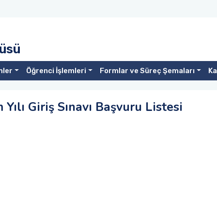
tüsü
mler
Öğrenci İşlemleri
Formlar ve Süreç Şemaları
Ka
ılı Giriş Sınavı Başvuru Listesi