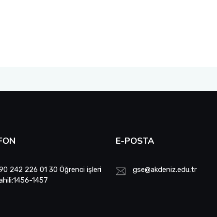
FON
E-POSTA
90 242 226 01 30 Öğrenci işleri
gse@akdeniz.edu.tr
ahili:1456-1457